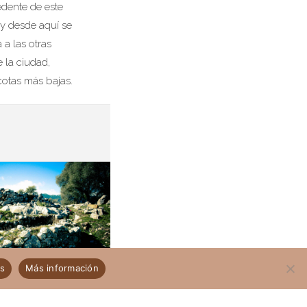
dente de este
y desde aquí se
 a las otras
e la ciudad,
cotas más bajas.
es
Más información