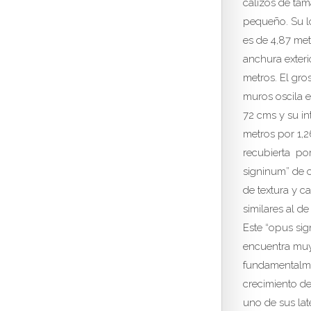
calizos de ta
pequeño. Su lo
es de 4,87 met
anchura exteri
metros. El gro
muros oscila e
72 cms y su in
metros por 1,2
recubierta po
signinum” de c
de textura y c
similares al de
Este “opus si
encuentra mu
fundamentalme
crecimiento de
uno de sus lat