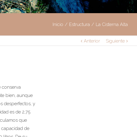
Inicio
Estructura
La Cisterna Alta
Anterior
Siguiente
e conserva
nte bien, aunque
s desperfectos, y
idad es de 2,75
lculamos que
a capacidad de
 litros. De su