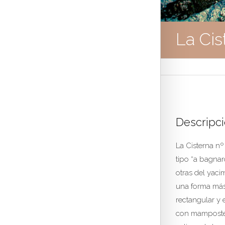
La Cis
Descripc
La Cisterna nº 
tipo “a bagnar
otras del yaci
una forma má
rectangular y 
con mamposte