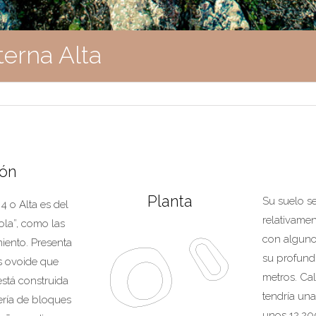
terna Alta
ión
Planta
Su suelo s
4 o Alta es del
relativame
ola”, como las
con alguno
miento. Presenta
su profund
s ovoide que
metros. Ca
está construida
tendría un
ría de bloques
unos 12.200