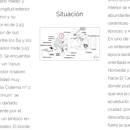
maño medio y
interior se
ngitud exterior
Situación
abundantes
ros y su
cerámicas, 
or es de 2,43
épocas, y r
sor de sus
En uno de s
ntre los 64 y los
un enterram
terior mide 3,53
época tardí
6. Se encuentra
orientada e
r un “opus
Noroeste y
olor rosáceo,
hacia El Ca
alidad muy
donde pudo
 la Cisterna nº 2.
que era la 
gninum” se
acueducto q
y dañado,
ciudad, por
nte por el
descarta qu
 un lentisco en
fuera la qu
erales. El borde