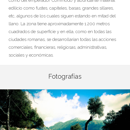
como del emperador Commodo y abundante material
edilicio como fustes, capiteles, basas, grandes sillares,
etc, algunos de los cuales siguen estando en mitad del
llano. La zona tiene aproximadamente 1.200 metros
cuadrados de superficie y en ella, como en todas las
ciudades romanas, se desarrollarían todas las acciones
comerciales, financieras, religiosas, administrativas,
sociales y económicas.
Fotografías